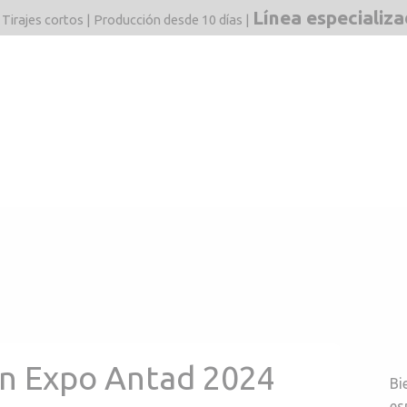
Línea especializ
 Tirajes cortos | Producción desde 10 días |
dos
Mercados
F&Q
Estructuras
Blog
Línea 
en Expo Antad 2024
Bi
es