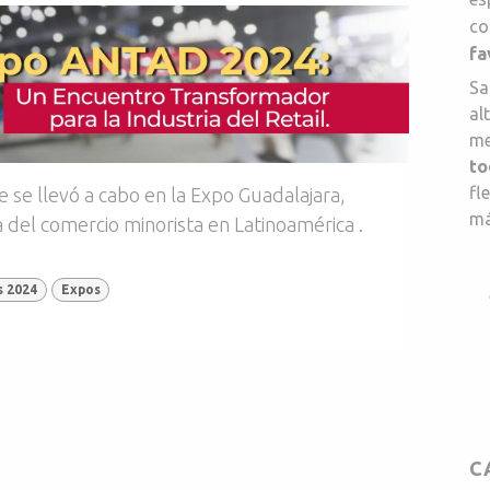
co
fa
Sa
al
me
to
fl
 se llevó a cabo en la Expo Guadalajara,
má
a del comercio minorista en Latinoamérica .
 2024
Expos
C