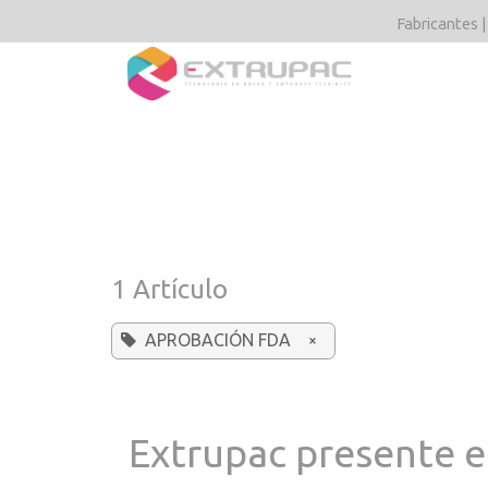
Ir al contenido
Fabricantes |
Tipos y acaba
1 Artículo
APROBACIÓN FDA
×
Extrupac presente 