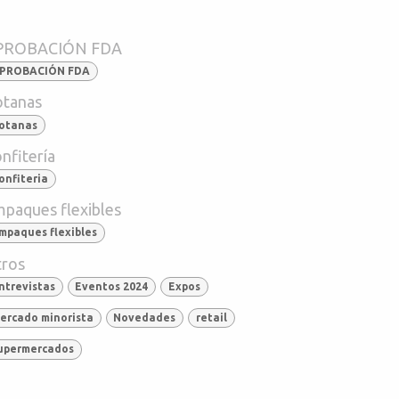
PROBACIÓN FDA
PROBACIÓN FDA
tanas
otanas
nfitería
onfiteria
paques flexibles
mpaques flexibles
ros
ntrevistas
Eventos 2024
Expos
ercado minorista
Novedades
retail
upermercados