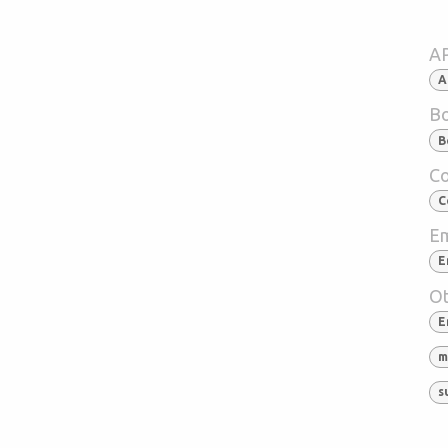
A
A
Bo
B
Co
C
Em
E
Ot
E
m
s