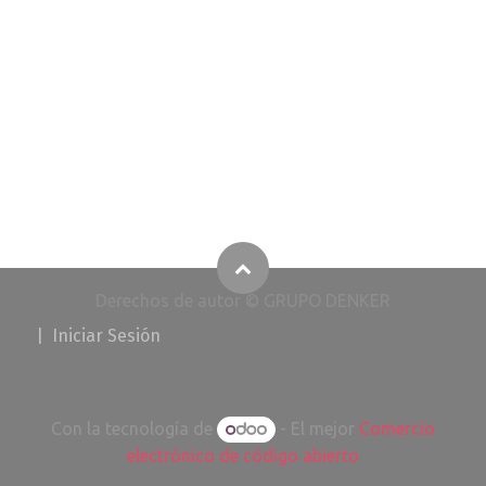
Derechos de autor © GRUPO DENKER
​
|
I​​​​​​​​niciar Ses
i
ó
n
Con la tecnología de
- El mejor
Comercio
electrónico de código abierto