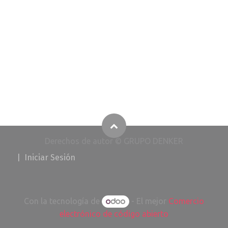
Derechos de autor © GRUPO DENKER
​
|
I​​​​​​​​niciar Ses
i
ó
n
Con la tecnología de
- El mejor
Comercio
electrónico de código abierto