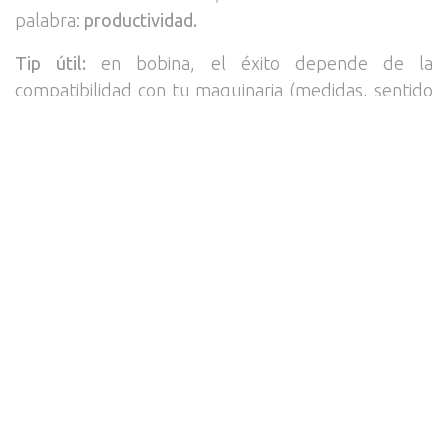
palabra:
productividad.
Tip útil:
en bobina, el éxito depende de la
compatibilidad con tu maquinaria (medidas, sentido
de bobinado, tipo de sellado, calibre). Cuando todo
encaja, la línea corre.
¿Cómo elegir el formato
correcto?
Antes de decidir, responde estas preguntas rápidas:
¿Dónde se vende?
Anaquel, e-commerce,
congelador, mayoreo, etc.
¿Cómo se consume?
Porciones, consumo
completo, resellable, dosis.