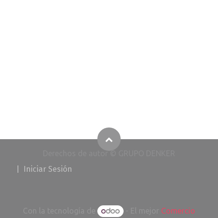
Derechos de autor © GRUPO DENKER
​
|
I​​​​​​​​niciar Ses
i
ó
n
Con la tecnología de
- El mejor
Comercio