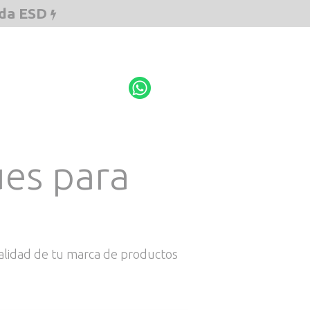
ada ESD
ESD
Cotiza aquí
es para
 calidad de tu marca de productos