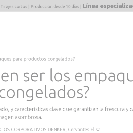
Línea especializ
 Tirajes cortos | Producción desde 10 días |
dos
Mercados
F&Q
Estructuras
Blog
Línea 
aques para productos congelados?
en ser los empaqu
congelados?
ado, y características clave que garantizan la frescura y
imagen asombrosa.
CIOS CORPORATIVOS DENKER, Cervantes Elisa