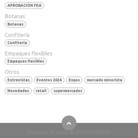
APROBACIÓN FDA
Botanas
Botanas
Confitería
Confiteria
Empaques flexibles
Empaques flexibles
Otros
Entrevistas
Eventos 2024
Expos
mercado minorista
Novedades
retail
supermercados
Derechos de autor © GRUPO DENKER