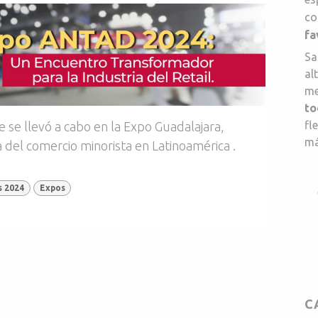
co
fa
Sa
al
me
to
fl
 se llevó a cabo en la Expo Guadalajara,
má
a del comercio minorista en Latinoamérica .
 2024
Expos
C