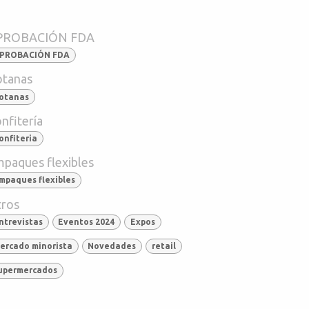
PROBACIÓN FDA
PROBACIÓN FDA
tanas
otanas
nfitería
onfiteria
paques flexibles
mpaques flexibles
ros
ntrevistas
Eventos 2024
Expos
ercado minorista
Novedades
retail
upermercados