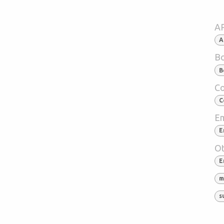
A
A
Bo
B
Co
C
Em
E
Ot
E
m
s