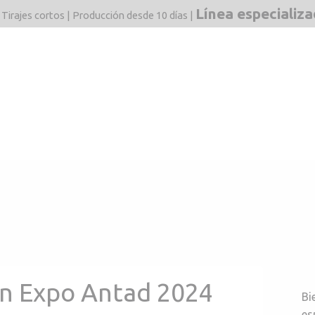
Línea especializ
 Tirajes cortos | Producción desde 10 días |
dos
Mercados
F&Q
Estructuras
Blog
Línea 
en Expo Antad 2024
Bi
es