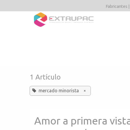
Ir al contenido
Fabricantes |
Tipos y acaba
1 Artículo
mercado minorista
×
Amor a primera vista