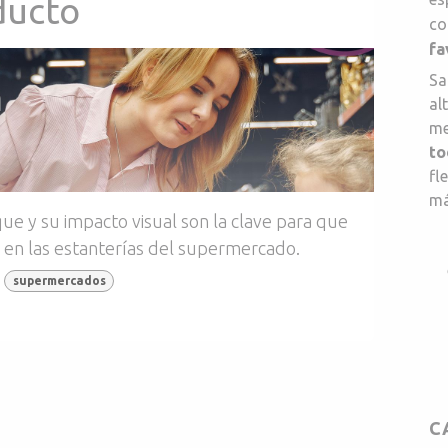
ducto
co
fa
Sa
al
me
to
fl
má
e y su impacto visual son la clave para que
 en las estanterías del supermercado.
supermercados
C