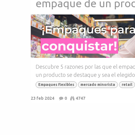
empaque de un pro
Descubre 5 razones por las que el empaqu
un producto se destaque y sea el elegido
Empaques flexibles
mercado minorista
retail
23 feb 2024
0
4747