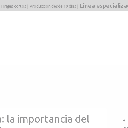
Línea especializ
 Tirajes cortos | Producción desde 10 días |
dos
Mercados
F&Q
Estructuras
Blog
Línea 
: la importancia del
Bi
es