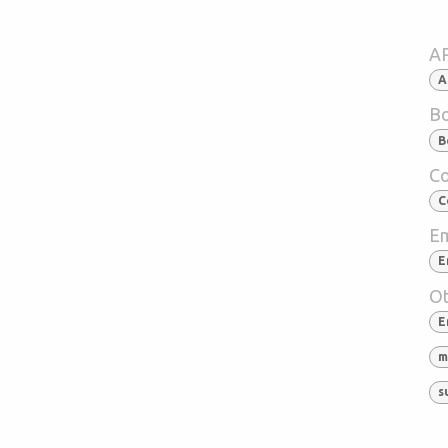
A
A
Bo
B
Co
C
Em
E
Ot
E
m
s