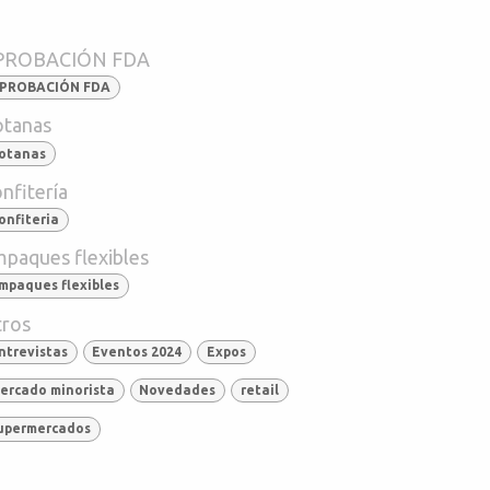
PROBACIÓN FDA
PROBACIÓN FDA
tanas
otanas
nfitería
onfiteria
paques flexibles
mpaques flexibles
ros
ntrevistas
Eventos 2024
Expos
ercado minorista
Novedades
retail
upermercados