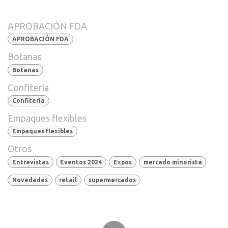
APROBACIÓN FDA
APROBACIÓN FDA
Botanas
Botanas
Confitería
Confiteria
Empaques flexibles
Empaques flexibles
Otros
Entrevistas
Eventos 2024
Expos
mercado minorista
Novedades
retail
supermercados