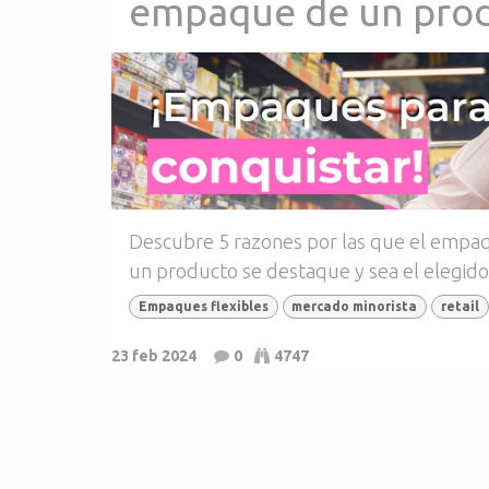
empaque de un pro
Descubre 5 razones por las que el empaqu
un producto se destaque y sea el elegido
Empaques flexibles
mercado minorista
retail
23 feb 2024
0
4747