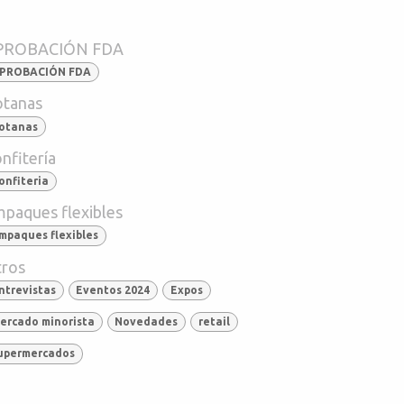
PROBACIÓN FDA
PROBACIÓN FDA
tanas
otanas
nfitería
onfiteria
paques flexibles
mpaques flexibles
ros
ntrevistas
Eventos 2024
Expos
ercado minorista
Novedades
retail
upermercados