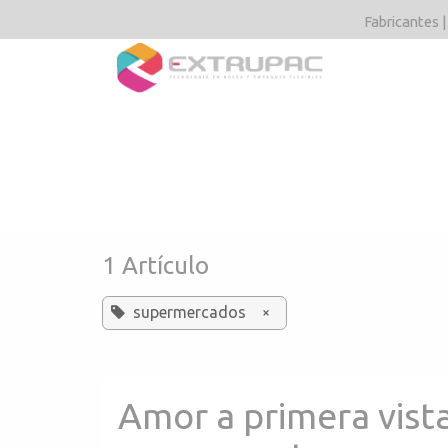
Ir al contenido
Fabricantes |
Tipos y acaba
1 Artículo
supermercados
×
Amor a primera vista