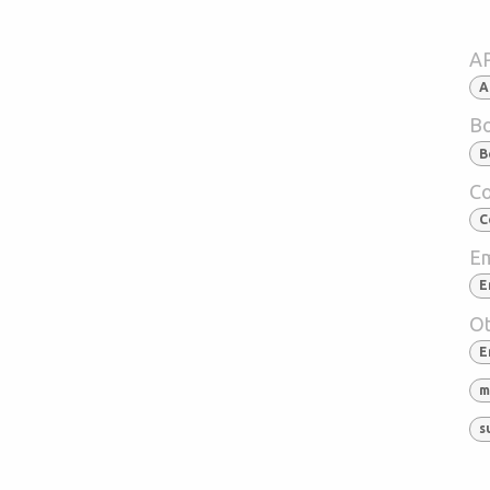
A
A
Bo
B
Co
C
Em
E
Ot
E
m
s