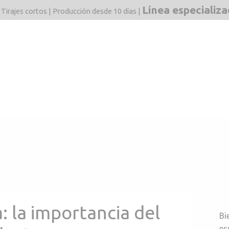
Línea especializ
 Tirajes cortos | Producción desde 10 días |
dos
Mercados
F&Q
Estructuras
Blog
Línea 
: la importancia del
Bi
es