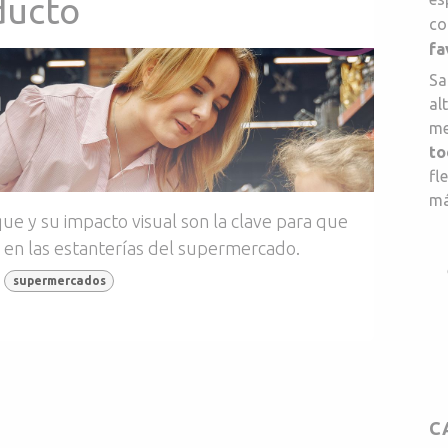
ducto
co
fa
Sa
al
me
to
fl
má
e y su impacto visual son la clave para que
 en las estanterías del supermercado.
supermercados
C