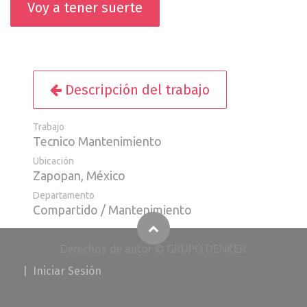
Voy a tener suerte
Descripción del trabajo
Trabajo
Tecnico Mantenimiento
Ubicación
Zapopan
,
México
Departamento
Compartido / Mantenimiento
Derechos de autor © GRUPO DENKER
​
|
I​​​​​​​​niciar Ses
i
ó
n