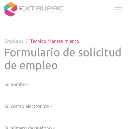
Ir al contenido
Empleos
Tecnico Mantenimiento
Formulario de solicitud
de empleo
Su nombre
*
Su correo electrónico
*
Su número de teléfono
*